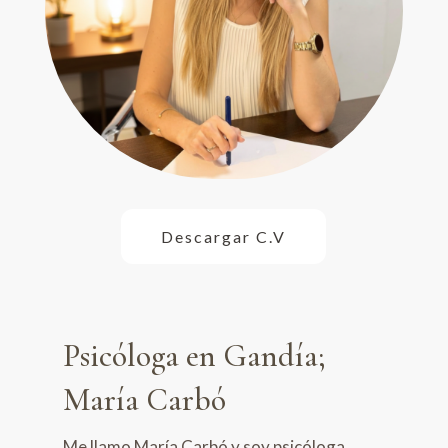
Descargar C.V
Psicóloga en Gandía;
María Carbó
Me llamo María Carbó y soy psicóloga